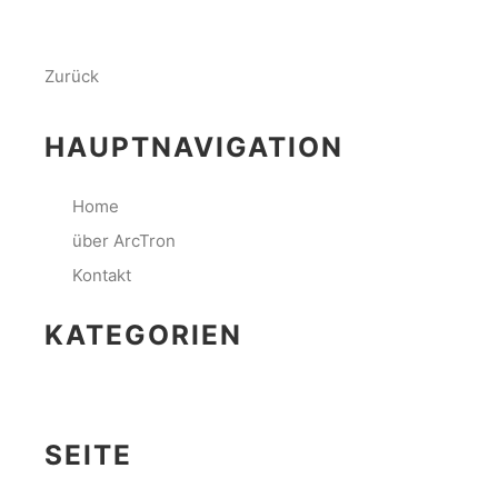
Ergebnisse gefunden.
Zurück
oder verwende die untenstehende Sitemap:
HAUPTNAVIGATION
Home
über ArcTron
Kontakt
KATEGORIEN
Keine Kategorien
SEITE