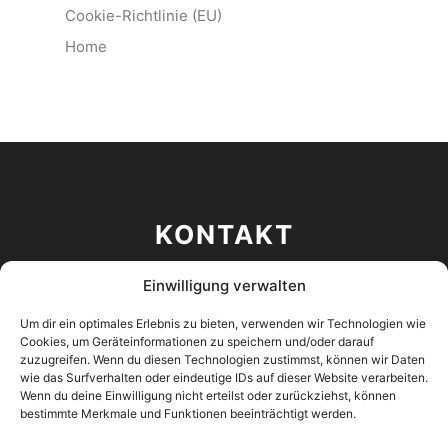
Cookie-Richtlinie (EU)
Home
KONTAKT
Einwilligung verwalten
ArcTron 3D GmbH
Ringstraße 8
Um dir ein optimales Erlebnis zu bieten, verwenden wir Technologien wie
93177 Altenthann
Cookies, um Geräteinformationen zu speichern und/oder darauf
Deutschland
zuzugreifen. Wenn du diesen Technologien zustimmst, können wir Daten
wie das Surfverhalten oder eindeutige IDs auf dieser Website verarbeiten.
Wenn du deine Einwilligung nicht erteilst oder zurückziehst, können
+49 9408 8501 0
bestimmte Merkmale und Funktionen beeinträchtigt werden.
+49 9408 8501 21