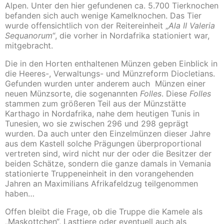
Alpen. Unter den hier gefundenen ca. 5.700 Tierknochen
befanden sich auch wenige Kamelknochen. Das Tier
wurde offensichtlich von der Reitereinheit „
Ala II Valeria
Sequanorum
“, die vorher in Nordafrika stationiert war,
mitgebracht.
Die in den Horten enthaltenen Münzen geben Einblick in
die Heeres-, Verwaltungs- und Münzreform Diocletians.
Gefunden wurden unter anderem auch Münzen einer
neuen Münzsorte, die sogenannten
Folles
. Diese
Folles
stammen zum größeren Teil aus der Münzstätte
Karthago in Nordafrika, nahe dem heutigen Tunis in
Tunesien, wo sie zwischen 296 und 298 geprägt
wurden.
Da auch unter den Einzelmünzen dieser Jahre
aus dem Kastell solche Prägungen überproportional
vertreten sind, wird nicht nur der oder die Besitzer der
beiden Schätze, sondern die ganze damals in Vemania
stationierte Truppeneinheit in den vorangehenden
Jahren an Maximilians Afrikafeldzug teilgenommen
haben…
Offen bleibt die Frage, ob die Truppe die Kamele als
„Maskottchen“, Lasttiere oder eventuell auch als