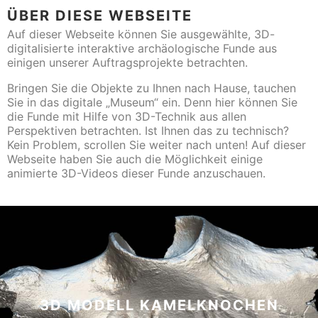
ÜBER DIESE WEBSEITE
Auf dieser Webseite können Sie ausgewählte, 3D-
digitalisierte
interaktive
archäologische Funde aus
einigen unserer Auftragsprojekte betrachten.
Bringen Sie die Objekte zu Ihnen nach Hause, tauchen
Sie in das digitale „Museum“ ein. Denn hier können Sie
die Funde mit Hilfe von 3D-Technik aus allen
Perspektiven betrachten.
Ist Ihnen das zu technisch?
Kein Problem, scrollen Sie weiter nach unten! Auf dieser
Webseite haben Sie auch die Möglichkeit einige
animierte 3D-Videos dieser Funde anzuschauen.
3D MODELL KAMELKNOCHEN