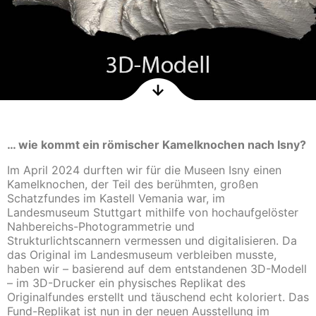
… wie kommt ein römischer Kamelknochen nach Isny?
Im April 2024 durften wir für die Museen Isny einen
Kamelknochen
, der Teil des berühmten, großen
Schatzfundes im Kastell Vemania war,
im
Landesmuseum Stuttgart mithilfe von hochaufgelöster
Nahbereichs-Photogrammetrie und
Strukturlichtscannern vermessen und digitalisieren. Da
das Original im Landesmuseum verbleiben musste,
haben wir – basierend auf dem entstandenen 3D-Modell
– im 3D-Drucker ein physisches Replikat des
Originalfundes erstellt und täuschend echt koloriert. Das
Fund-Replikat ist nun in der neuen Ausstellung im