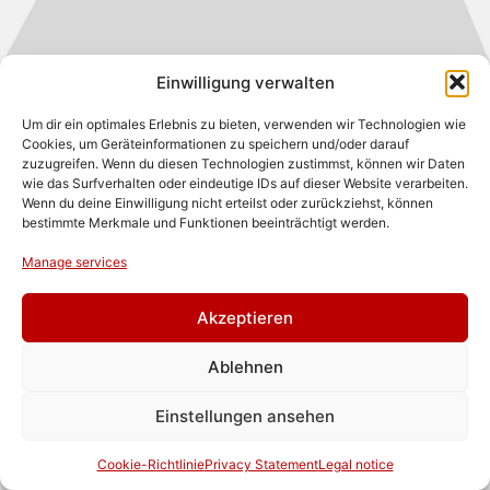
Einwilligung verwalten
Brandpfeile sind aufgrund ihres fragilen „Käfigs“ selten
so gut erhalten. In den sog. Käfig wurde vor dem Schuss
Um dir ein optimales Erlebnis zu bieten, verwenden wir Technologien wie
organisches Material, das z. B. mit Öl getränkt war
Cookies, um Geräteinformationen zu speichern und/oder darauf
eingebracht und entzündet.
zuzugreifen. Wenn du diesen Technologien zustimmst, können wir Daten
wie das Surfverhalten oder eindeutige IDs auf dieser Website verarbeiten.
Datierung:
270er Jahre n. Chr.
Wenn du deine Einwilligung nicht erteilst oder zurückziehst, können
bestimmte Merkmale und Funktionen beeinträchtigt werden.
Fundort:
Straubing, Südvicus
Manage services
Auftraggeber:
© BLfD/Gäubodenmuseum Straubing
Akzeptieren
DREIFLÜGELIGE PFEILSPITZE
Ablehnen
Einstellungen ansehen
Cookie-Richtlinie
Privacy Statement
Legal notice