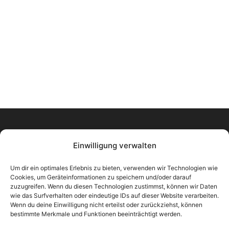
Einwilligung verwalten
KONTAKT
Um dir ein optimales Erlebnis zu bieten, verwenden wir Technologien wie
Cookies, um Geräteinformationen zu speichern und/oder darauf
ArcTron 3D GmbH
zuzugreifen. Wenn du diesen Technologien zustimmst, können wir Daten
Ringstraße 8
wie das Surfverhalten oder eindeutige IDs auf dieser Website verarbeiten.
Wenn du deine Einwilligung nicht erteilst oder zurückziehst, können
93177 Altenthann
bestimmte Merkmale und Funktionen beeinträchtigt werden.
Deutschland