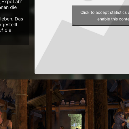
 „ExpoLab“
enen die
Click to accept statistics
rleben. Das
enable this cont
gestellt.
f die