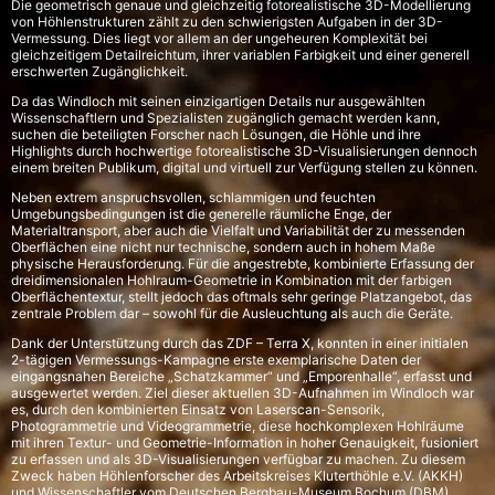
Die geometrisch genaue und gleichzeitig fotorealistische 3D-Modellierung
von Höhlenstrukturen zählt zu den schwierigsten Aufgaben in der 3D-
Vermessung. Dies liegt vor allem an der ungeheuren Komplexität bei
gleichzeitigem Detailreichtum, ihrer variablen Farbigkeit und einer generell
erschwerten Zugänglichkeit.
Da das Windloch mit seinen einzigartigen Details nur ausgewählten
Wissenschaftlern und Spezialisten zugänglich gemacht werden kann,
suchen die beteiligten Forscher nach Lösungen, die Höhle und ihre
Highlights durch hochwertige fotorealistische 3D-Visualisierungen dennoch
einem breiten Publikum, digital und virtuell zur Verfügung stellen zu können.
Neben extrem anspruchsvollen, schlammigen und feuchten
Umgebungsbedingungen ist die generelle räumliche Enge, der
Materialtransport, aber auch die Vielfalt und Variabilität der zu messenden
Oberflächen eine nicht nur technische, sondern auch in hohem Maße
physische Herausforderung. Für die angestrebte, kombinierte Erfassung der
dreidimensionalen Hohlraum-Geometrie in Kombination mit der farbigen
Oberflächentextur, stellt jedoch das oftmals sehr geringe Platzangebot, das
zentrale Problem dar – sowohl für die Ausleuchtung als auch die Geräte.
Dank der Unterstützung durch das ZDF – Terra X, konnten in einer initialen
2-tägigen Vermessungs-Kampagne erste exemplarische Daten der
eingangsnahen Bereiche „Schatzkammer“ und „Emporenhalle“, erfasst und
ausgewertet werden. Ziel dieser aktuellen 3D-Aufnahmen im Windloch war
es, durch den kombinierten Einsatz von Laserscan-Sensorik,
Photogrammetrie und Videogrammetrie, diese hochkomplexen Hohlräume
mit ihren Textur- und Geometrie-Information in hoher Genauigkeit, fusioniert
zu erfassen und als 3D-Visualisierungen verfügbar zu machen. Zu diesem
Zweck haben Höhlenforscher des Arbeitskreises Kluterthöhle e.V. (AKKH)
und Wissenschaftler vom Deutschen Bergbau-Museum Bochum (DBM)