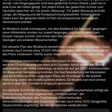
wurde: vom Eingangspunkt wird eine gedachte Schnur (heute Laser) bis in
jede Ecke der Höhle gelegt. Von jedem Knick der gedachten Schnur zum
nächsten sprechen wir von einem „Messzug“. Für jeden Messzug wird die
Länge, die Neigung und die Kompassrichtung bestimmt. Anhand dieser
Daten kann die gesamte Höhle im Plan mit erstaunlicher Genauigkeit
rekonstruiert werden.
Im Windloch wurde konsequent „mit dem Maßband ins Neuland“ gegangen:
neue Höhlenteile wurden nur soweit begangen, wie man im jeweiligen
Einsatz messen konnte. Erst hinter dem Messtrupp kamen die Fotografen,
Geologen und anderen Wissenschaftler.
Der aktuelle Plan des Windlochs besteht aus knapp 4.000 Messzügen. Dazu
kommen noch einmal etwa 15.000 Hilfsmessungen, welche die Genauigkeit
des Plans verbessern. Hierfür waren etwa 100 Messteam-Einsätze nötig.
Üblicherweise bestand ein solches Messteam im Windloch aus 3 Personen
bei einer Einsatzdauerte von etwa acht Stunden. Meist waren drei Teams
gleichzeitig in der Höhle unterwegs, so dass wir auf gut 2000 Arbeitsstunden
für diese erste Vermessung kommen. Die Nachbearbeitung der Messdaten
und die Erstellung eines vorläufigen Plans als Grundlage für die weitere
Forschung, sowie die Erstellung eines erstens 3D Modells hat noch einmal
deutlich über 500 Stunden in Anspruch genommen.
Als nächster Schritt der Vermessungstechnischen Dokumentation erfolgt die
Reinzeichung, mit dem sogenannten „Höhleninventar“: der
Bodenbeschaffenheit, den Tropfsteinen, Knochenfunden,
Mineralablagerungen usw. Zusätzlich werden noch etwa 1000 Gangprofile
(Querschnitte) angefertigt, die die Gangformen verdeutlichen.