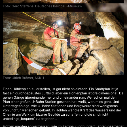
Foto: Gero Steffens, Deutsches Bergbau-Museum
Foto: Ulrich Brämer, AKKH
Einen Höhlenplan zu erstellen, ist gar nicht so einfach. Ein Stadtplan ist ja
fast ein durchgepaustes Luftbild, aber ein Höhlenplan ist dreidimensional. Da
gehen Gänge übereinander her und umeinander rum. Wer schon mal den
Plan einer großen U-Bahn Station gesehen hat, weiß, worum es geht. Und
Untertageanlage, wie U-Bahn Stationen und Bergwerke sind wenigstens
von und für Menschen gebaut. In Höhlen war die Kraft des Wassers und der
Chemie am Werk um bizarre Gebilde zu schaffen und die sind nicht
unbedingt „bequem“ zu begehen…
Höhlen werden so vermessen, wie im Bergbau vor hundert Jahren gearbeitet