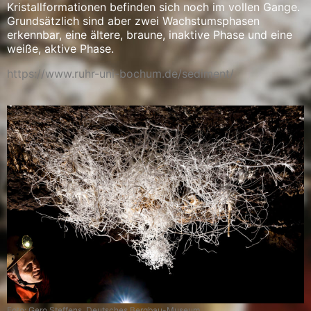
Kristallformationen befinden sich noch im vollen Gange.
Grundsätzlich sind aber zwei Wachstumsphasen
erkennbar, eine ältere, braune, inaktive Phase und eine
weiße, aktive Phase.
https://www.ruhr-uni-bochum.de/sediment/
Foto: Gero Steffens, Deutsches Bergbau-Museum