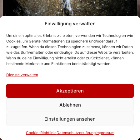
Einwilligung verwalten
Um dir ein optimales Erlebnis zu bieten, verwenden wir Technologien wie
Foto: Ulrich Brämer, AKKH
Cookies, um Geräteinformationen zu speichern und/oder darauf
GIPSWATTE
zuzugreifen. Wenn du diesen Technologien zustimmst, können wir Daten
wie das Surfverhalten oder eindeutige IDs auf dieser Website verarbeiten.
Gipskristalle und speziell Gipswatte sind in Höhlen
Wenn du deine Einwilligung nicht erteilst oder zurückziehst, können
unserer Breitengrade, eine absolute Seltenheit. Sie
bestimmte Merkmale und Funktionen beeinträchtigt werden.
können nur bei sehr geringer Luftfeuchtigkeit entstehen,
weswegen derlei Kristalle eher in Höhlen in Ländern wie
Dienste verwalten
Syrien und Oman anzutreffen sind.
Akzeptieren
Ablehnen
Einstellungen ansehen
Cookie-Richtlinie
Datenschutzerklärung
Impressum