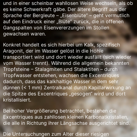
und in einer scheinbar wahllosen Weise wechseln, als ob
es keine Schwerkraft gäbe. Der ältere Begriff aus der
Sprache der Bergleute – „Eisenblüte“ – geht vermutlich
auf den Eindruck einer „Blüte“ zurück, die in offenen
Gangspalten von Eisenvererzungen im Stollen
gewachsen waren.
Konkret handelt es sich hierbei um Kalk, spezifisch
Aragonit, der im Wasser gelöst in die Höhle
transportiert wird und dort wieder ausfällt (sich wieder
vom Wasser trennt). Während die allgemein bekannten
Tropfsteine – Stalagmiten und Stalaktiten – durch
Tropfwasser entstehen, wachsen die Excentriques
dadurch, dass das kalkhaltige Wasser in dem sehr
dünnen (< 1 mm) Zentralkanal durch Kapillarwirkung an
die Spitze des Excentriques „gesogen“ wird und dort
kristallisiert.
Bei hoher Vergrößerung betrachtet, bestehen die
Excentriques aus zahllosen kleinen Karbonatkristallen,
die alle in Richtung ihrer Längsachse ausgerichtet sind.
Die Untersuchungen zum Alter dieser riesigen