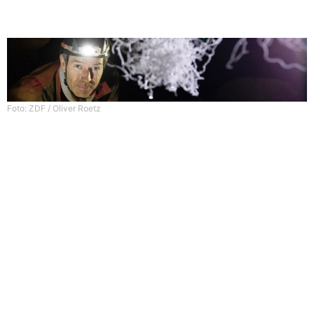
benötigt das Fernsehteam viele Stunden, die sich jedoch lohnen, wie der
TerraX Bericht zeigt.
Foto: ZDF / Oliver Roetz
Im Auftrag des ZDF erfasst das ArcTron 3D Ingenieurteam mittels 3D-
Laserscanvermessung den Eingangsbereich der Windlochhöhle. Das
Vermessungs- und Multimediateam geleitet von Geschäftsführer Martin
Schaich verknüpft die 3D-Messdaten mit bereits vorhandenen 3D-Plänen
und 3D-Punkten zu einem digitalen 3D-Modell. Dieses bildet die Grundlage
für eine animierte Darstellung, die dem Zuschauer eine verständliche 3D-
Visualisierung der Windloch-Höhle bietet.
In ein unberührtes Höhlensystem sicher ein- und wieder auszusteigen und
sich dort entsprechend vorsichtig zu bewegen benötigt professionelle
Unterstützung.
„Ohne Max Dornseif und Gero Steffens vom Deutsche Bergbau-Museum
Bochum wären wir der Höhle vermutlich nicht mehr entkommen.“ sagt Martin
Schaich mit einem Schmunzeln. Etwas ernster erzählt er weiter, wie
gefährlich und körperlich herausfordernd so ein Höhlengang ist. „Die
Höhlenforscher geleiten jeden Schritt und jede Seillänge und helfen
tatkräftig bei der Arbeit vor Ort mit.