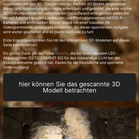
zusammen mit den 3D-Spezialisten der ArcTron 3D GmbH, angepasste
Mess- und Auswertungskonzepte entwickelt und getestet, die eine solche
3D-Dokumentation mit vertretbarem Zeitaufwand ermöglichen sollen.Bei
diesen Arbeiten wurden Laserscans und Photogrammetrien mit DSLR-
Kameras und entfesselten Blitzen sowie mit einer robusten 5K-
Videogrammetrie-Actioncam kombiniert. An dieser spannenden Aufgabe
wird weiter gearbeitet und es bleibt noch viel zu tun!
Erste Ergebnisse können Sie mit den interaktiven 3D-Modellen auf dieser
Seite kennenlernen.
Ein großer Dank gilt der Firma
Setolite
, die mit Ihren robusten LED-
Akkuleuchten (SETO COMBAT X2) für das notwendige Licht bei der
Videogrammetrie gesorgt hat. Danke für die freundliche und spontane
Unterstützung!
hier können Sie das gescannte 3D
Modell betrachten