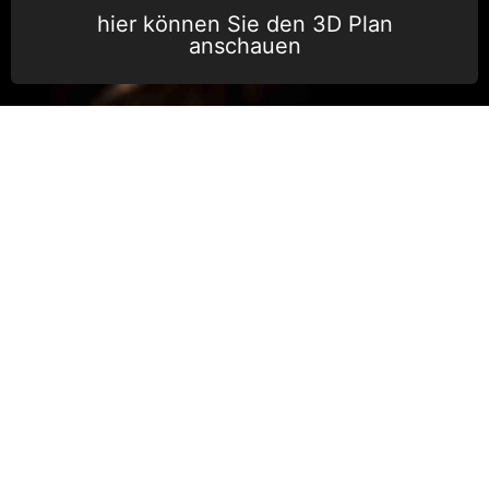
hier können Sie den 3D Plan
anschauen
ZUSAMMENARBEIT MIT
TERRA X - IM SOG DER UNTERWELT,
MIT DIRK STEFFENS
Dirk Steffens und sein ZDF Terra X Fernsehteam nimmt die Zuschauer mit
auf eine Expedition in die 2019 von Stefan Voigt und dem Arbeitskreis
Kluterthöhle entdeckte 100 Millionen Jahre alte Höhle „Windloch.“
Mehr als 8.000 Meter lang ist diese Sensationsentdeckung – und darin
bildeten sich in Europa die größten Kristallformationen ihrer Art! Nur Forscher
und Wissenschaftler haben Zugang in diese noch unberührte Welt. Das
unterirdische Labyrinth ist feucht, die Passagen zwischen den Hallen extrem
eng, niedrig oder steil abfallend – eine wahre körperliche Herausforderung
für alle Beteiligten. Das empfindliche Equipment gilt es vor dem Schlamm
und den scharfen Felskanten zu schützen. Um bis zu den skurrilen und
feingliedrigen Kristallgebilden, den sogenannten „Eisenblüten“, vorzudringen