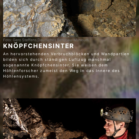
Foto: Gero Steffens,Deutsches Bergbau-Museum
KNÖPFCHENSINTER
An hervorstehenden Verbruchblöcken und Wandpartien
bilden sich durch ständigen Luftzug manchmal
sogenannte Knöpfchensinter. Sie weisen dem
Höhlenforscher zumeist den Weg in das Innere des
Höhlensystems.