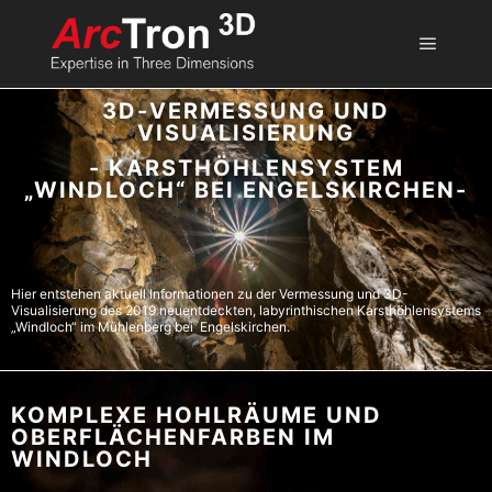
3D-VERMESSUNG UND
VISUALISIERUNG
- KARSTHÖHLENSYSTEM
„WINDLOCH“ BEI ENGELSKIRCHEN-
Hier entstehen aktuell Informationen zu der Vermessung und 3D-
Visualisierung des 2019 neuentdeckten, labyrinthischen Karsthöhlensystems
„Windloch“ im Mühlenberg bei Engelskirchen.
KOMPLEXE HOHLRÄUME UND
OBERFLÄCHENFARBEN IM
WINDLOCH