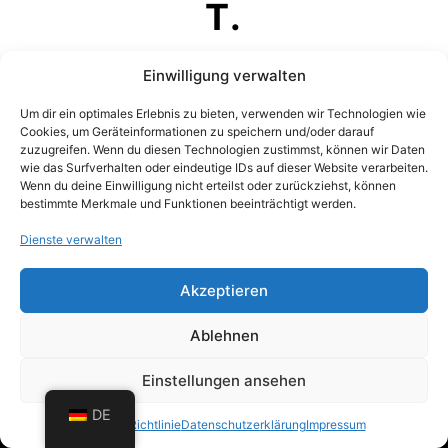
T.
BITTE GIB UNTEN DEIN
Einwilligung verwalten
PASSWORT EIN
Um dir ein optimales Erlebnis zu bieten, verwenden wir Technologien wie
Cookies, um Geräteinformationen zu speichern und/oder darauf
zuzugreifen. Wenn du diesen Technologien zustimmst, können wir Daten
wie das Surfverhalten oder eindeutige IDs auf dieser Website verarbeiten.
Wenn du deine Einwilligung nicht erteilst oder zurückziehst, können
bestimmte Merkmale und Funktionen beeinträchtigt werden.
Dienste verwalten
Akzeptieren
Ablehnen
Einstellungen ansehen
Erstellt von
ArcTron 3D GmbH
|
Impressum
|
DE
Datenschutz
Cookie-Richtlinie
Datenschutzerklärung
Impressum