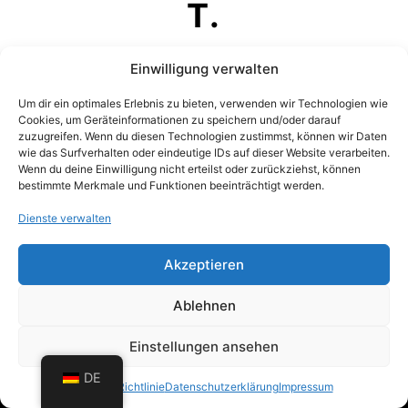
T.
BITTE GIB UNTEN DEIN
Einwilligung verwalten
PASSWORT EIN
Um dir ein optimales Erlebnis zu bieten, verwenden wir Technologien wie
Cookies, um Geräteinformationen zu speichern und/oder darauf
zuzugreifen. Wenn du diesen Technologien zustimmst, können wir Daten
wie das Surfverhalten oder eindeutige IDs auf dieser Website verarbeiten.
Wenn du deine Einwilligung nicht erteilst oder zurückziehst, können
bestimmte Merkmale und Funktionen beeinträchtigt werden.
Dienste verwalten
Akzeptieren
Ablehnen
Einstellungen ansehen
Erstellt von
ArcTron 3D GmbH
|
Impressum
|
DE
Datenschutz
Cookie-Richtlinie
Datenschutzerklärung
Impressum